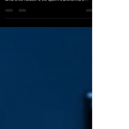
⚙️ A escolha do sistema de tração é uma das
decisões mais cruciais ao comprar ou montar
uma CNC Router. É ele quem transforma o
movimento rotacional do motor em movimento
linear, ditando a velocidade, a precisão e a
capacidade de carga da sua máquina.
Geralmente, a disputa se resume a dois
principais concorrentes no mercado de routers
de médio e grande porte: Correia Dentada e
Cremalheira (Rack and Pinion) . Qual é o melhor
para o seu negócio? A resposta, como quase
tudo na