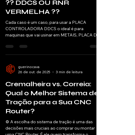
CONTROLADORA USAR
?? DDCS OU RNR
VERMELHA ??
Cada caso é um caso, para usar a PLACA
CONTROLADORA DDCS o ideal é para
maquinas que vai usinar em METAIS, PLACA DE
ALUMINIO, CLICHERIA, ALTO E BAIXO RELEVO
EM METAIS, por que vai precisar de uma LINHA
DE CÓDIGO MUITO EXTENSA, atingindo a casa
de milhões de linhas. Agora a PLACA
CONTROLADOR RNR (MACH3), é ideal para
guerinocava
26 de out. de 2025
3 min de leitura
MADEIRA, ACRILICO, PEAD, E OUTROS
materiais moles, aonde a LINHA DE CÓDIGO
Cremalheira vs. Correia:
não chegará a 100 mil linhas de código. Então é
sempre bom saber o que vai usinar antes
Qual o Melhor Sistema de
Tração para a Sua CNC
Router?